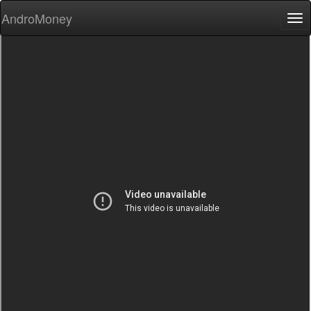
AndroMoney
Tog
nav