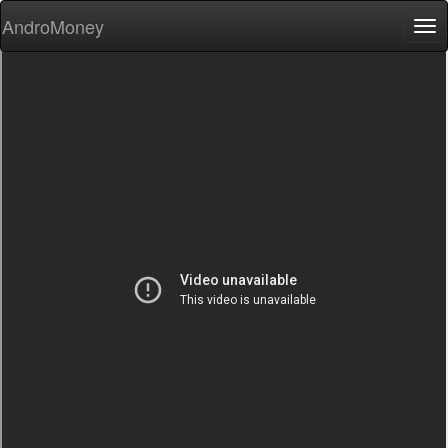
AndroMoney
Tog
nav