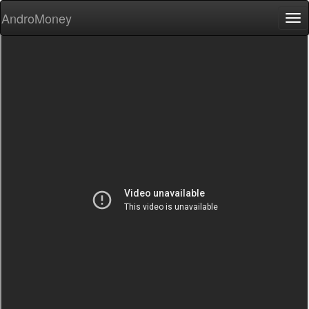
AndroMoney
Tog
nav