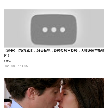
【越哥】170万成本，26天拍完，反转反转再反转，大师级国产悬疑
片！
# 359
2020-08-07 14:05