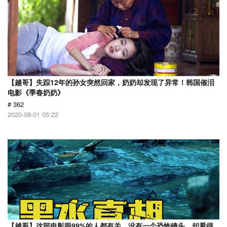
【越哥】失踪12年的孙女突然回家，奶奶却发现了异常！韩国催泪
电影《季春奶奶》
# 362
2020-08-01 05:22
【越哥】这部电影跟99%的人都有关，没有一个恐怖镜头，却看得