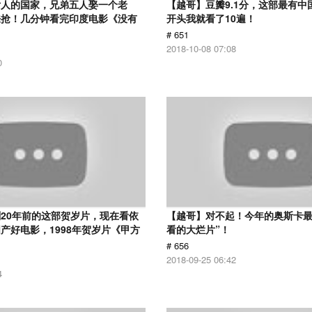
女人的国家，兄弟五人娶一个老
【越哥】豆瓣9.1分，这部最有中
来抢！几分钟看完印度电影《没有
开头我就看了10遍！
# 651
2018-10-08 07:08
0
20年前的这部贺岁片，现在看依
【越哥】对不起！今年的奥斯卡最
产好电影，1998年贺岁片《甲方
看的大烂片”！
# 656
2018-09-25 06:42
4