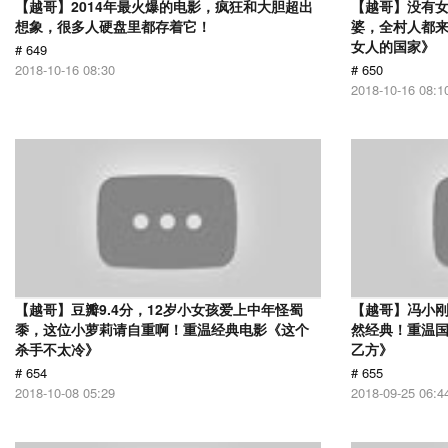
【越哥】2014年最火爆的电影，疯狂和大胆超出
【越哥】没有
想象，很多人硬盘里都存着它！
婆，全村人都
女人的国家》
# 649
2018-10-16 08:30
# 650
2018-10-16 08:1
【越哥】豆瓣9.4分，12岁小女孩爱上中年怪蜀
【越哥】冯小刚
黍，这位小萝莉请自重啊！重温经典电影《这个
然经典！重温国
杀手不太冷》
乙方》
# 654
# 655
2018-10-08 05:29
2018-09-25 06:4