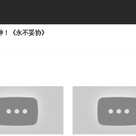
神！《永不妥协》