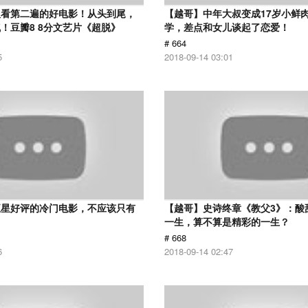
议看第二遍的好电影！从头到尾，
【越哥】中年大叔变成17岁小鲜
！豆瓣8 8分文艺片《超脱》
学，差点和女儿谈起了恋爱！
# 664
5
2018-09-14 03:01
五星好评的冷门电影，不应该只有
【越哥】史诗终章《教父3》：酸
！
一生，算不算是精彩的一生？
# 668
6
2018-09-14 02:47