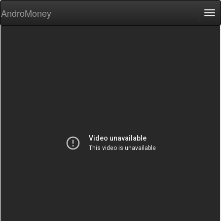
AndroMoney
Tog
nav