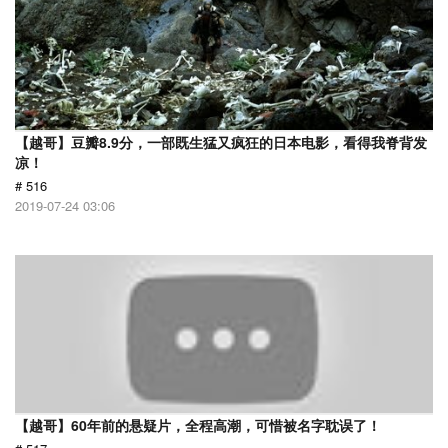
【越哥】豆瓣8.9分，一部既生猛又疯狂的日本电影，看得我脊背发
凉！
# 516
2019-07-24 03:06
【越哥】60年前的悬疑片，全程高潮，可惜被名字耽误了！