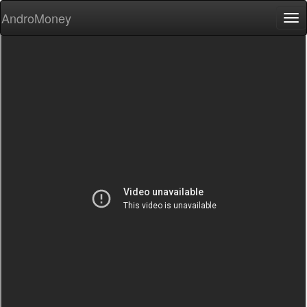
AndroMoney
Tog
nav