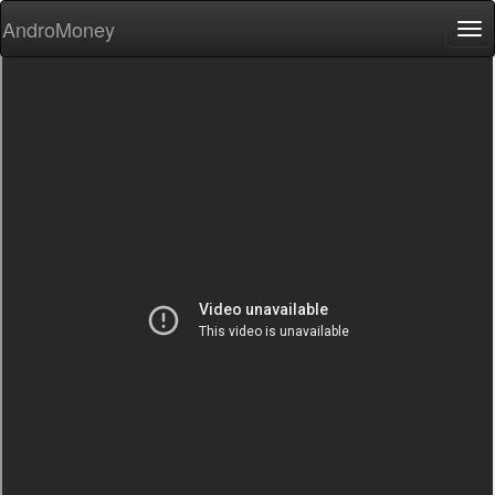
AndroMoney
Tog
nav