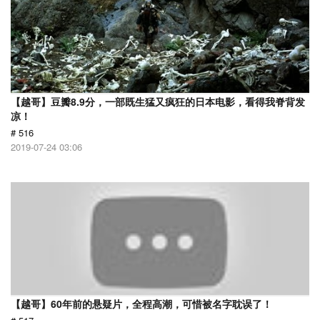
【越哥】豆瓣8.9分，一部既生猛又疯狂的日本电影，看得我脊背发
凉！
# 516
2019-07-24 03:06
【越哥】60年前的悬疑片，全程高潮，可惜被名字耽误了！