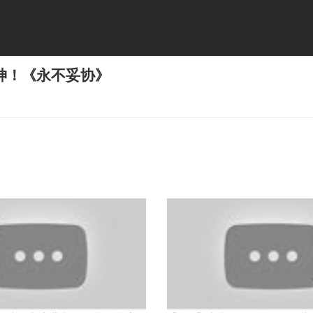
神！《永不妥协》