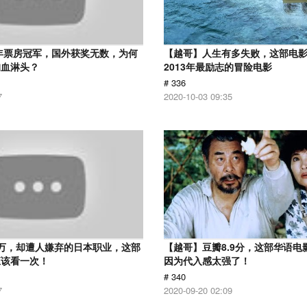
2年票房冠军，国外获奖无数，为何
【越哥】人生有多失败，这部电
狗血淋头？
2013年最励志的冒险电影
# 336
7
2020-10-03 09:35
万，却遭人嫌弃的日本职业，这部
【越哥】豆瓣8.9分，这部华语电
应该看一次！
因为代入感太强了！
# 340
7
2020-09-20 02:09