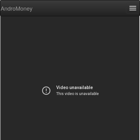
AndroMoney
Tog
nav