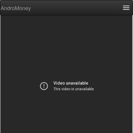
AndroMoney
Tog
nav