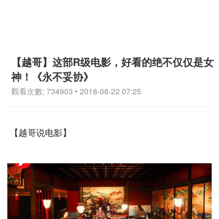
【越哥】这部R级电影，好看的绝不仅仅是女
神！《永不妥协》
觀看次數: 734903 • 2018-08-22 07:25
【越哥说电影】