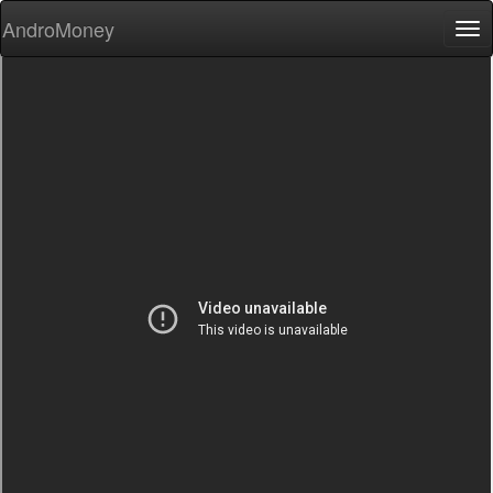
AndroMoney
Tog
nav