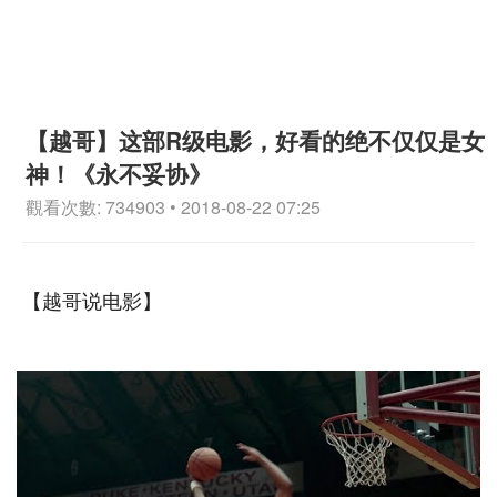
【越哥】这部R级电影，好看的绝不仅仅是女
神！《永不妥协》
觀看次數: 734903 • 2018-08-22 07:25
【越哥说电影】