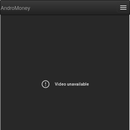
AndroMoney
Tog
nav