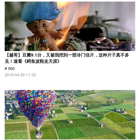
【越哥】豆瓣9.1分，又被我挖到一部冷门佳片，这种片子真不多
见！速看《鳄鱼波鞋走天涯》
# 550
2019-04-29 11:22