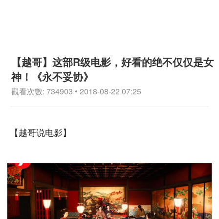
【越哥】这部R级电影，好看的绝不仅仅是女
神！《永不妥协》
觀看次數: 734903 • 2018-08-22 07:25
【越哥说电影】