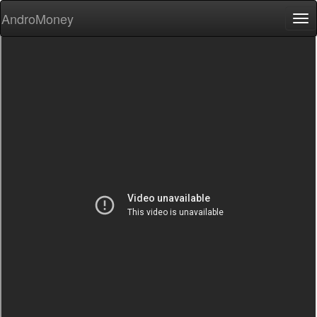
AndroMoney
Tog
nav