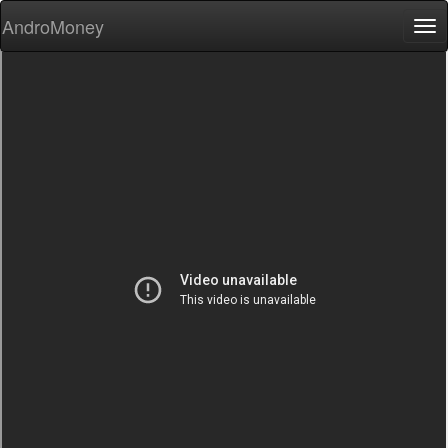
AndroMoney
Tog
nav