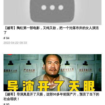
【越哥】陶红第一部电影，又纯又欲，把一个沦落市井的女人演活
了
# 94
2022-04-22 09:33
【越哥】导演真是开了天眼，这部30多年前国产片，预言了当下的
社会现状！
# 95