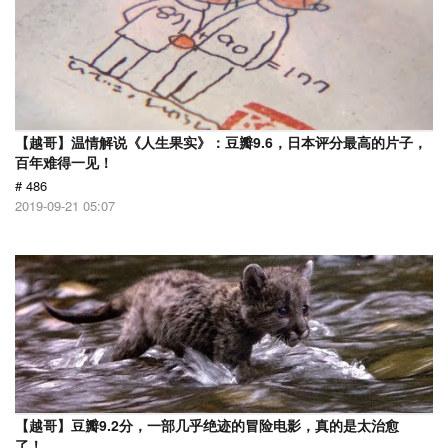
【越哥】温情解说《人生果实》：豆瓣9.6，日本评分最高的片子，
百年难得一见！
# 486
2019-09-21 05:07
【越哥】豆瓣9.2分，一部几乎绝迹的冒险电影，真的是太治愈
了！