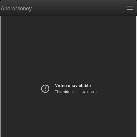
AndroMoney
Tog
nav