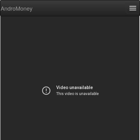
AndroMoney
Tog
nav