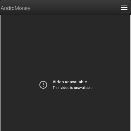
AndroMoney
Tog
nav