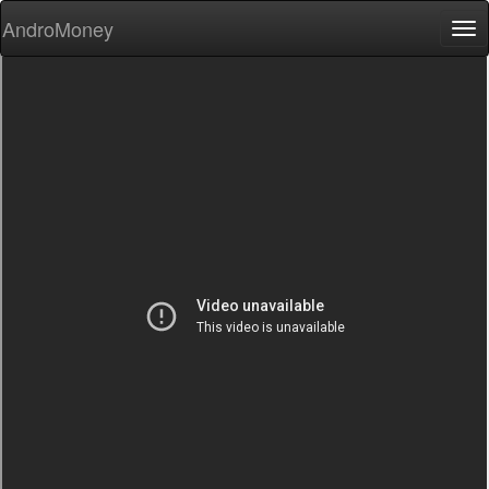
AndroMoney
Tog
nav