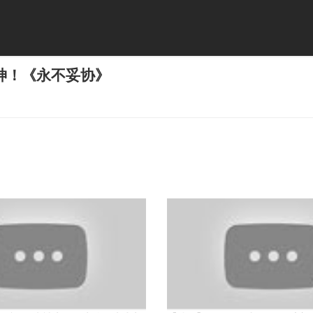
神！《永不妥协》