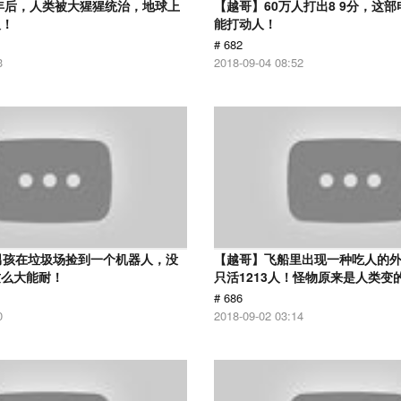
0年后，人类被大猩猩统治，地球上
【越哥】60万人打出8 9分，这
人！
能打动人！
# 682
3
2018-09-04 08:52
男孩在垃圾场捡到一个机器人，没
【越哥】飞船里出现一种吃人的外
这么大能耐！
只活1213人！怪物原来是人类变
# 686
0
2018-09-02 03:14