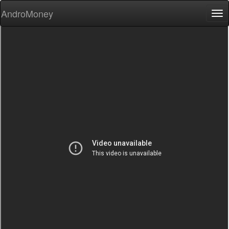
AndroMoney
Tog
nav