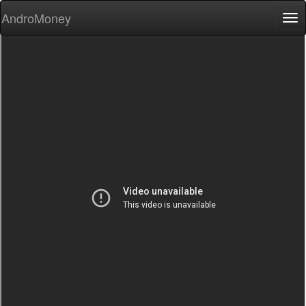
AndroMoney
Tog
nav