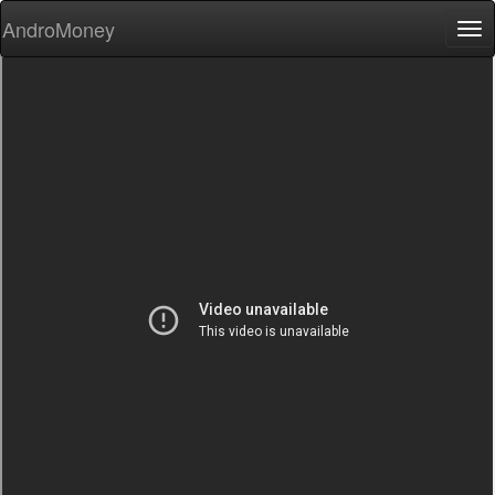
AndroMoney
Tog
nav