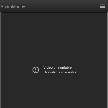
AndroMoney
Tog
nav