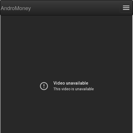
AndroMoney
Tog
nav