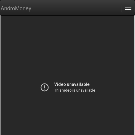
AndroMoney
Tog
nav