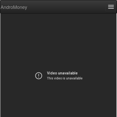
AndroMoney
Tog
nav