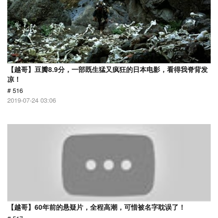
【越哥】豆瓣8.9分，一部既生猛又疯狂的日本电影，看得我脊背发
凉！
# 516
2019-07-24 03:06
【越哥】60年前的悬疑片，全程高潮，可惜被名字耽误了！