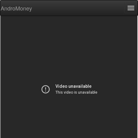
AndroMoney
Tog
nav