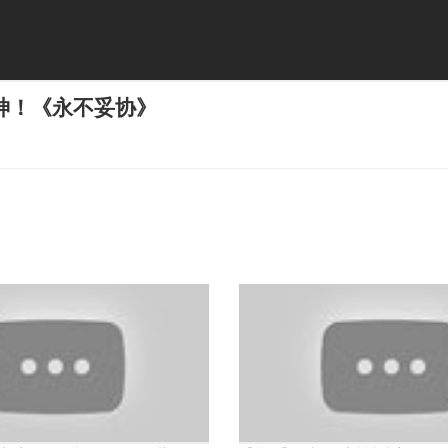
神！《永不妥协》