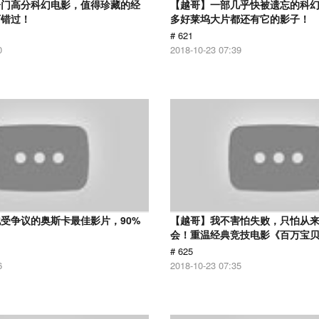
冷门高分科幻电影，值得珍藏的经
【越哥】一部几乎快被遗忘的科
可错过！
多好莱坞大片都还有它的影子！
# 621
0
2018-10-23 07:39
受争议的奥斯卡最佳影片，90%
【越哥】我不害怕失败，只怕从
！
会！重温经典竞技电影《百万宝
# 625
6
2018-10-23 07:35