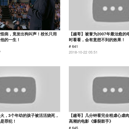
患怪病，竟发出狗叫声！校长只用
【越哥】被誉为2007年最治愈的
了他的一生！
时看看，会有意想不到的效果！
# 641
7
2018-10-22 05:51
火，3个年幼的孩子被活活烧死，
【越哥】几分钟看完全程虐心虐
他是罪犯！
高潮的电影《爆裂鼓手》
# 645