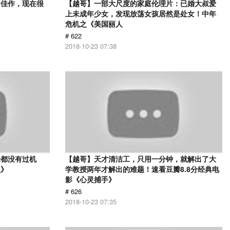
幻佳作，现在很
【越哥】一部大尺度的家庭伦理片：已婚大叔爱
上未成年少女，发现放荡女孩居然是处女！中年
危机之《美国丽人
# 622
2018-10-23 07:38
来都没有过机
【越哥】天才清洁工，只用一分钟，就解出了大
贝》
学教授两年才解出的难题！速看豆瓣8.8分经典电
影《心灵捕手》
# 626
2018-10-23 07:35