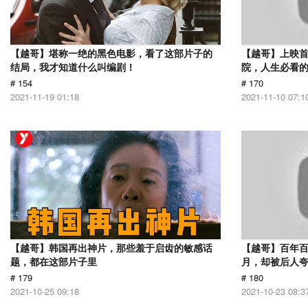
【越哥】堪称一绝的黑色电影，看了这部片子的
【越哥】上映
结局，我才知道什么叫编剧！
院，人生必看
# 154
# 170
2021-11-19 01:18
2021-11-10 07:1
【越哥】韩国再出神片，那些羞于启齿的敏感话
【越哥】百年百
题，都在这部片子里
月，却被后人夸
# 179
# 180
2021-10-25 09:18
2021-10-23 08:3