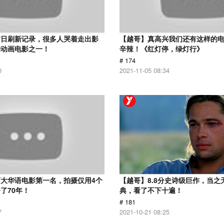
首日刷新记录，很多人哭着走出影
【越哥】真高兴我们还有这样的
的动画电影之一！
辛辣！《红灯停，绿灯行》
# 174
0
2021-11-05 08:34
大华语电影第一名，拍摄仅用4个
【越哥】8.8分史诗级巨作，当之
了70年！
典，看了不下十遍！
# 181
7
2021-10-21 08:25