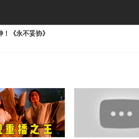
神！《永不妥协》