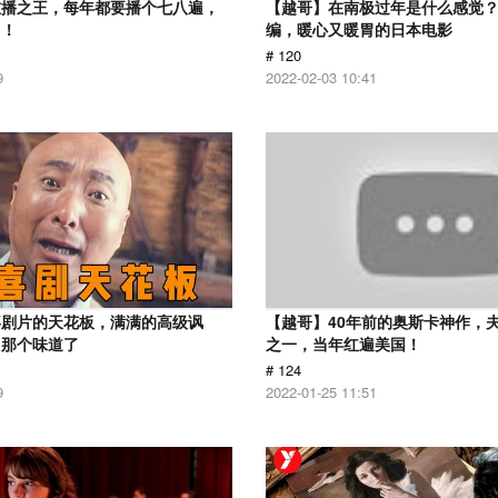
重播之王，每年都要播个七八遍，
【越哥】在南极过年是什么感觉
了！
编，暖心又暖胃的日本电影
# 120
9
2022-02-03 10:41
喜剧片的天花板，满满的高级讽
【越哥】40年前的奥斯卡神作，
出那个味道了
之一，当年红遍美国！
# 124
9
2022-01-25 11:51