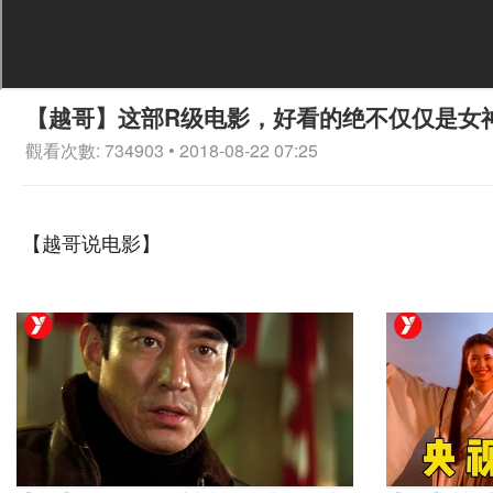
【越哥】这部R级电影，好看的绝不仅仅是女
觀看次數: 734903 • 2018-08-22 07:25
【越哥说电影】