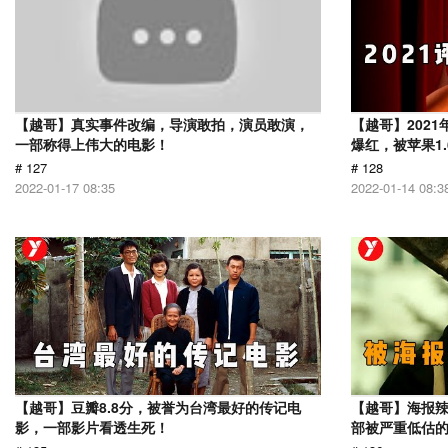
【越哥】真实事件改编，导演敢拍，演员敢演，
【越哥】202
一部称得上伟大的电影！
爆红，被苹果1
# 127
# 128
2022-01-17 08:35
2022-01-14 08:3
【越哥】豆瓣8.8分，被誉为台湾最好的传记电
【越哥】海报辣
影，一部影片看透生死！
部被严重低估