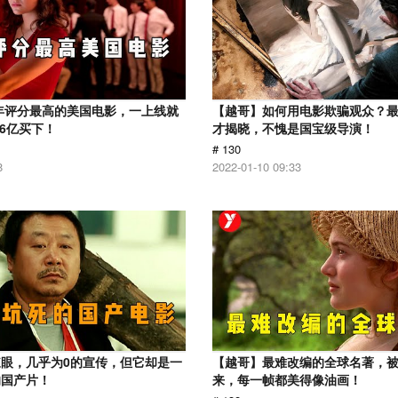
1年评分最高的美国电影，一上线就
【越哥】如何用电影欺骗观众？
.6亿买下！
才揭晓，不愧是国宝级导演！
# 130
8
2022-01-10 09:33
眼，几乎为0的宣传，但它却是一
【越哥】最难改编的全球名著，
的国产片！
来，每一帧都美得像油画！