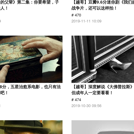
们的父辈》第二集：你要希望，子
【越哥】豆瓣9.6分迷你剧《我们
的人！
战争片，还可以这样拍！
# 470
9
2019-11-11 10:09
.8分，五星治愈系电影，也只有法
【越哥】深度解说《大佛普拉斯
来吧！
但成年人一定要看看！
# 474
1
2019-10-30 09:56