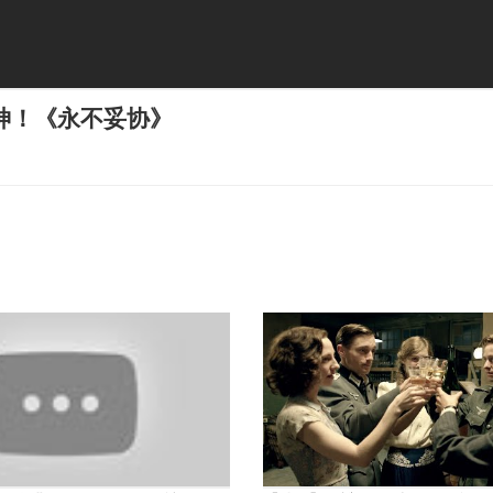
神！《永不妥协》