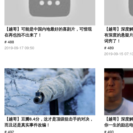
【越哥】可能是中国内地最好的喜剧片，可惜现
【越哥】深度
在再也拍不出来了！
有深度的悬疑
词穷了！
# 488
2019-09-17 09:50
# 489
2019-09-15 07:1
【越哥】豆瓣8.4分，这才是顶级狙击手的对决，
【越哥】深度
而且还是真实事件改编！
你一生的励志
# 492
# 493