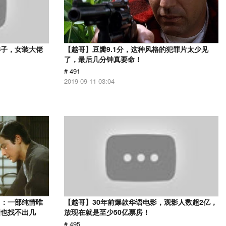
样子，女装大佬
【越哥】豆瓣9.1分，这种风格的犯罪片太少见
了，最后几分钟真要命！
# 491
2019-09-11 03:04
》：一部纯情唯
【越哥】30年前爆款华语电影，观影人数超2亿，
洲也找不出几
放现在就是至少50亿票房！
# 495