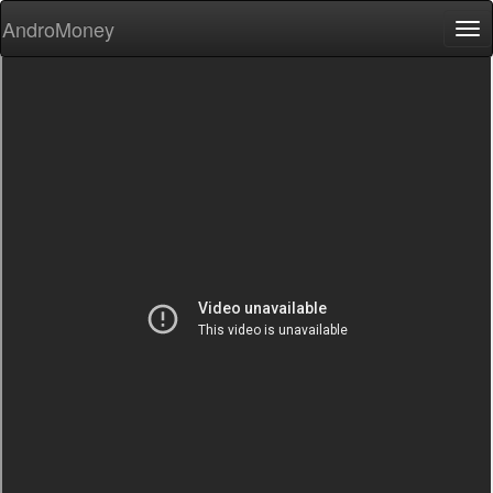
AndroMoney
Tog
nav