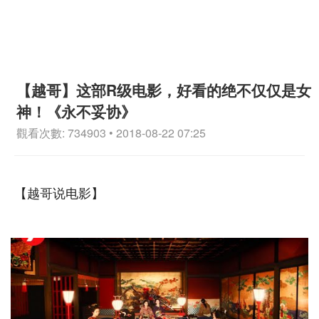
【越哥】这部R级电影，好看的绝不仅仅是女
神！《永不妥协》
觀看次數: 734903 • 2018-08-22 07:25
【越哥说电影】