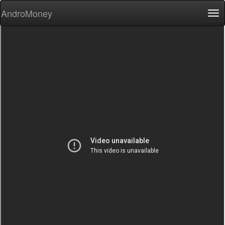
AndroMoney
Tog
nav