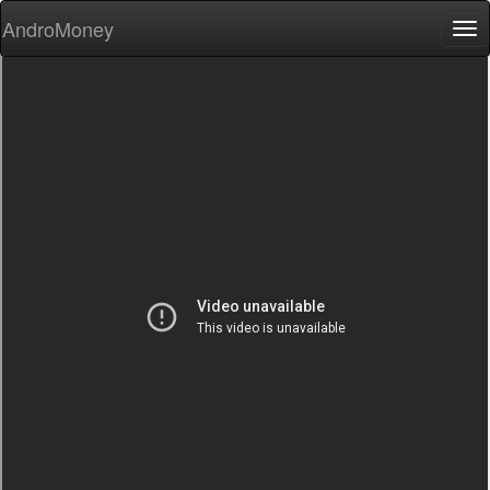
AndroMoney
Tog
nav