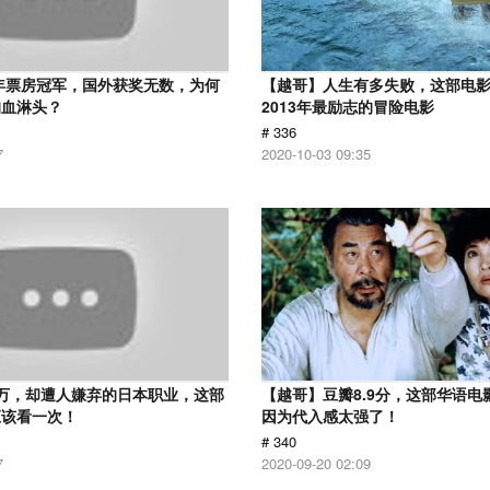
2年票房冠军，国外获奖无数，为何
【越哥】人生有多失败，这部电
狗血淋头？
2013年最励志的冒险电影
# 336
7
2020-10-03 09:35
万，却遭人嫌弃的日本职业，这部
【越哥】豆瓣8.9分，这部华语电
应该看一次！
因为代入感太强了！
# 340
7
2020-09-20 02:09