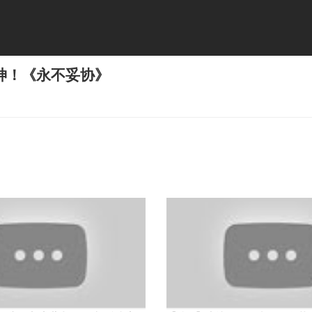
神！《永不妥协》