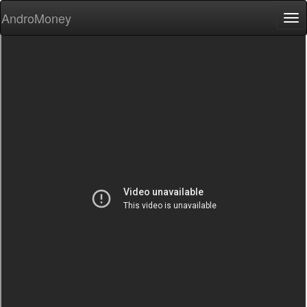
AndroMoney
Tog
nav