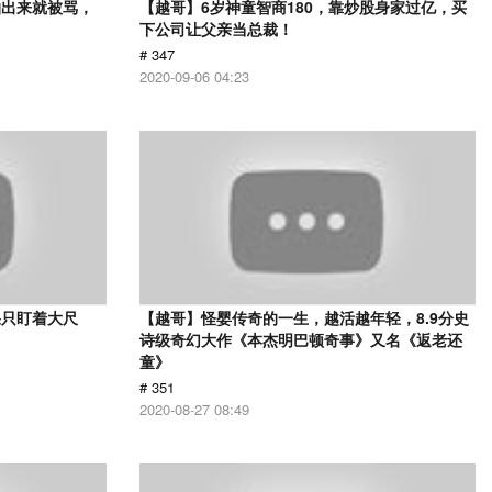
拍出来就被骂，
【越哥】6岁神童智商180，靠炒股身家过亿，买
下公司让父亲当总裁！
# 347
2020-09-06 04:23
果只盯着大尺
【越哥】怪婴传奇的一生，越活越年轻，8.9分史
诗级奇幻大作《本杰明巴顿奇事》又名《返老还
童》
# 351
2020-08-27 08:49