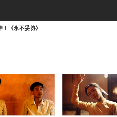
神！《永不妥协》