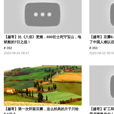
【越哥】比《八佰》更燃，600壮士死守宝山，地
【越哥】豆瓣8
狱般的7日之战！
了中国人难以
# 352
# 353
2020-08-24 09:47
2020-08-22 09:5
【越哥】第一次怀疑豆瓣，这么经典的片子只给
【越哥】矿工
8.1分？
用贞操换自由