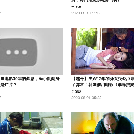
# 358
2
2020-08-10 11:05
国电影30年的禁忌，冯小刚翻身
【越哥】失踪12年的孙女突然回
骂是烂片？
了异常！韩国催泪电影《季春奶
# 362
7
2020-08-01 05:22