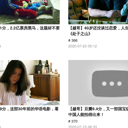
.1分，2.2亿票房黑马，这题材不要
【越哥】40岁还没谈过恋爱，人
《处子之山》
# 366
4
2020-07-23 05:12
.9分，这部30年前的华语电影，看
【越哥】豆瓣9.4分，又一部国宝
中国人能拍得出来！
# 370
5
2020-07-15 06:33