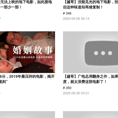
部无法上映的地下电影，如此接地
【越哥】没能见光的地下电影，
看一部少一部！
但这种味道却再难复制！
# 346
7
2020-09-08 06:14
.6分，2019年最压抑的电影，揭开
【越哥】广电总局翻身之作，如
规则”
度，就太浪费这部电影了！
# 350
1
2020-08-29 03:21