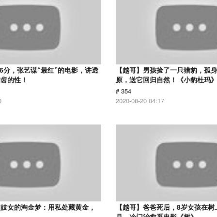
.6分，张艺谋“最红”的电影，讲透
【越哥】男孩捡了一只猎豹，孤
启齿的性！
原，送它回归自然！《小豹杜玛
# 354
0
2020-08-20 04:17
和妓女的淘金梦：用私处藏黄金，
【越哥】爸爸死后，8岁女孩在树
！
月，冷门治愈系电影《树》