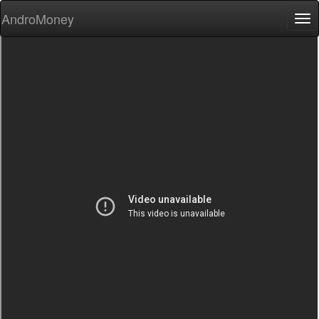
AndroMoney
Tog
nav