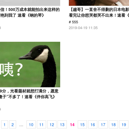
信！500万成本就能拍出来这样的
【越哥】一直舍不得删的日本电
艳到我了 速看《钢的琴》
看完让你想哭都哭不出来！速看
# 555
8
2019-04-19 11:35
.9分，光看题材就想打满分，愿意
傻子”不多了！速看《伴你高飞》
9
1
2
…
10
11
12
13
14
15
16
17
18
19