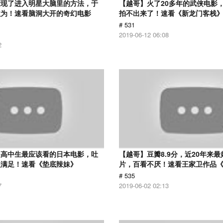
发现了进入明星大脑里的方法，于
【越哥】火了20多年的武侠电影
欲为！速看脑洞大开的奇幻电影
拍不出来了！速看《新龙门客栈
# 531
2019-06-12 06:08
2
是高中生最应该看的日本电影，吐
【越哥】豆瓣8.9分，近20年来
很满足！速看《垫底辣妹》
片，百看不厌！速看王家卫作品
# 535
7
2019-06-02 02:13