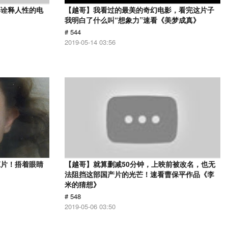
部诠释人性的电
【越哥】我看过的最美的奇幻电影，看完这片子
》
我明白了什么叫“想象力”速看《美梦成真》
# 544
2019-05-14 03:56
悚片！捂着眼睛
【越哥】就算删减50分钟，上映前被改名，也无
法阻挡这部国产片的光芒！速看曹保平作品《李
米的猜想》
# 548
2019-05-06 03:50