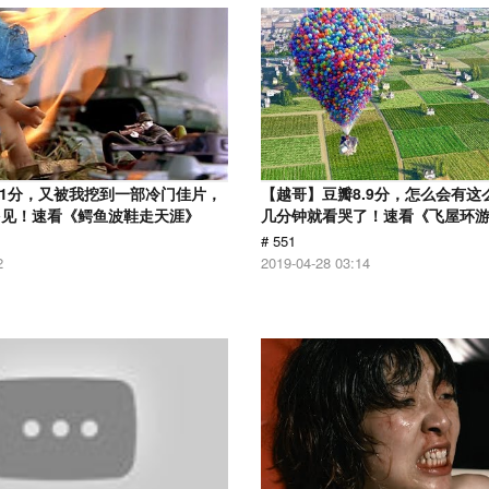
.1分，又被我挖到一部冷门佳片，
【越哥】豆瓣8.9分，怎么会有这
多见！速看《鳄鱼波鞋走天涯》
几分钟就看哭了！速看《飞屋环
# 551
2
2019-04-28 03:14