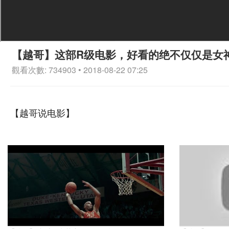
【越哥】这部R级电影，好看的绝不仅仅是女
觀看次數: 734903 • 2018-08-22 07:25
【越哥说电影】