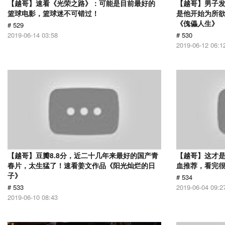
【越哥】速看《光荣之路》：可能是目前最好的
【越哥】男子
篮球电影，篮球迷不可错过！
是他开始为所
《傀儡人生》
# 529
2019-06-14 03:58
# 530
2019-06-12 06:1
【越哥】豆瓣8.8分，近二十几年来最好的国产青
【越哥】这才
春片，太生猛了！速看姜文作品《阳光灿烂的日
血推荐，看完
子》
# 534
# 533
2019-06-04 09:2
2019-06-10 08:43