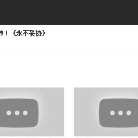
神！《永不妥协》