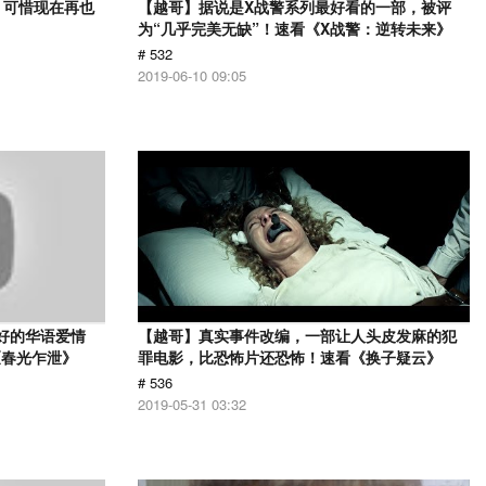
，可惜现在再也
【越哥】据说是X战警系列最好看的一部，被评
》
为“几乎完美无缺”！速看《X战警：逆转未来》
# 532
2019-06-10 09:05
最好的华语爱情
【越哥】真实事件改编，一部让人头皮发麻的犯
《春光乍泄》
罪电影，比恐怖片还恐怖！速看《换子疑云》
# 536
2019-05-31 03:32