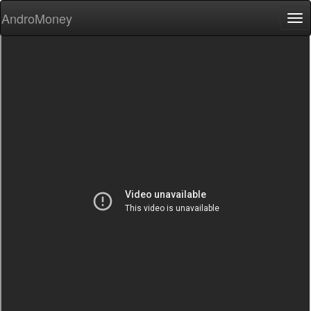
AndroMoney
Tog
nav