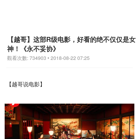
【越哥】这部R级电影，好看的绝不仅仅是女
神！《永不妥协》
觀看次數: 734903 • 2018-08-22 07:25
【越哥说电影】