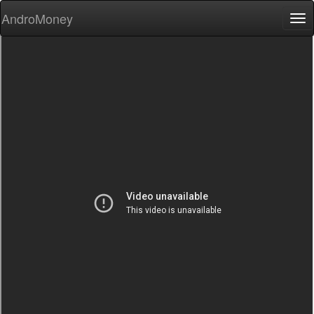
AndroMoney
Tog
nav