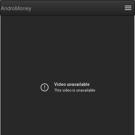
AndroMoney
Tog
nav