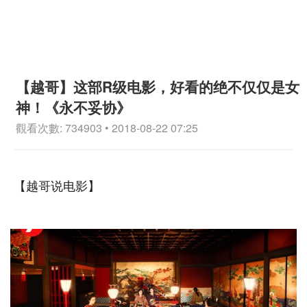
【越哥】这部R级电影，好看的绝不仅仅是女
神！《永不妥协》
觀看次數: 734903 • 2018-08-22 07:25
【越哥说电影】