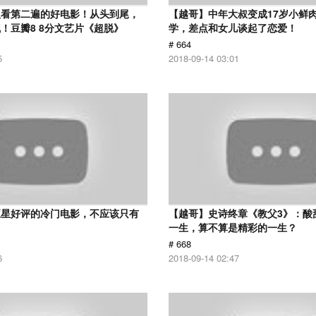
议看第二遍的好电影！从头到尾，
【越哥】中年大叔变成17岁小鲜
！豆瓣8 8分文艺片《超脱》
学，差点和女儿谈起了恋爱！
# 664
5
2018-09-14 03:01
五星好评的冷门电影，不应该只有
【越哥】史诗终章《教父3》：酸
！
一生，算不算是精彩的一生？
# 668
6
2018-09-14 02:47