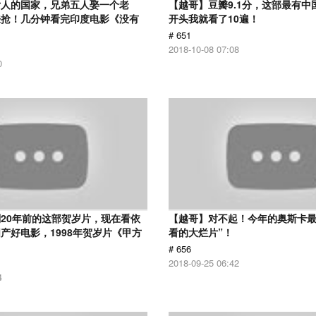
女人的国家，兄弟五人娶一个老
【越哥】豆瓣9.1分，这部最有中
来抢！几分钟看完印度电影《没有
开头我就看了10遍！
# 651
2018-10-08 07:08
0
20年前的这部贺岁片，现在看依
【越哥】对不起！今年的奥斯卡最
产好电影，1998年贺岁片《甲方
看的大烂片”！
# 656
2018-09-25 06:42
4