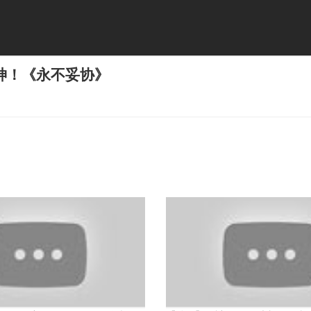
神！《永不妥协》