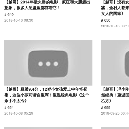
【越哥】2014年最火爆的电影，疯狂和大胆超出
【越哥】没有
想象，很多人硬盘里都存着它！
婆，全村人都
女人的国家》
# 649
2018-10-16 08:30
# 650
2018-10-16 08:1
【越哥】豆瓣9.4分，12岁小女孩爱上中年怪蜀
【越哥】冯小刚
黍，这位小萝莉请自重啊！重温经典电影《这个
然经典！重温国
杀手不太冷》
乙方》
# 654
# 655
2018-10-08 05:29
2018-09-25 06:4