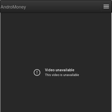
AndroMoney
Tog
nav