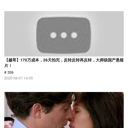
【越哥】170万成本，26天拍完，反转反转再反转，大师级国产悬疑
片！
# 359
2020-08-07 14:05