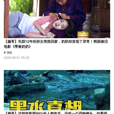
【越哥】失踪12年的孙女突然回家，奶奶却发现了异常！韩国催泪
电影《季春奶奶》
# 362
2020-08-01 05:22
【越哥】这部电影跟99%的人都有关，没有一个恐怖镜头，却看得