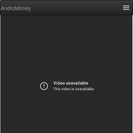
AndroMoney
Tog
nav