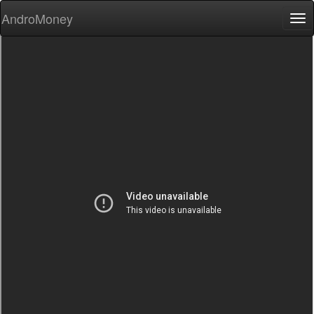
AndroMoney
Tog
nav