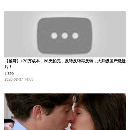
【越哥】170万成本，26天拍完，反转反转再反转，大师级国产悬疑
片！
# 359
2020-08-07 14:05