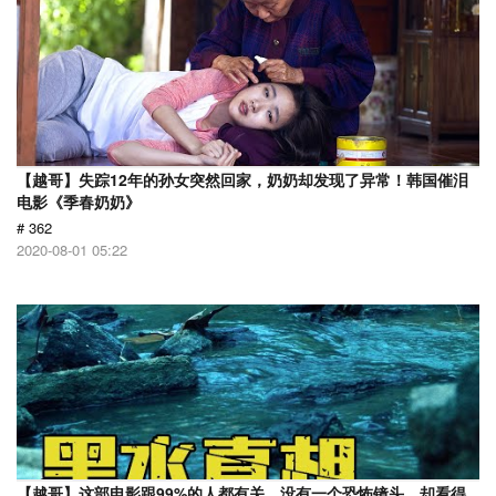
【越哥】失踪12年的孙女突然回家，奶奶却发现了异常！韩国催泪
电影《季春奶奶》
# 362
2020-08-01 05:22
【越哥】这部电影跟99%的人都有关，没有一个恐怖镜头，却看得