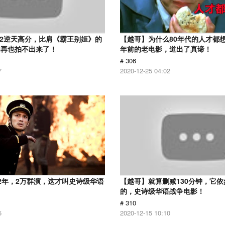
.2逆天高分，比肩《霸王别姬》的
【越哥】为什么80年代的人才都想
们再也拍不出来了！
年前的老电影，道出了真谛！
# 306
7
2020-12-25 04:02
2年，2万群演，这才叫史诗级华语
【越哥】就算删减130分钟，它
的，史诗级华语战争电影！
# 310
5
2020-12-15 10:10