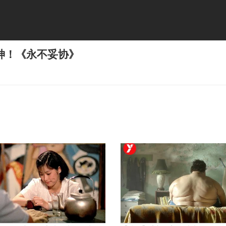
神！《永不妥协》