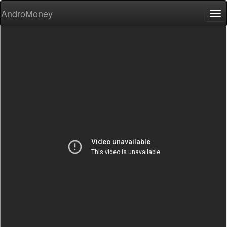
AndroMoney
Tog
nav