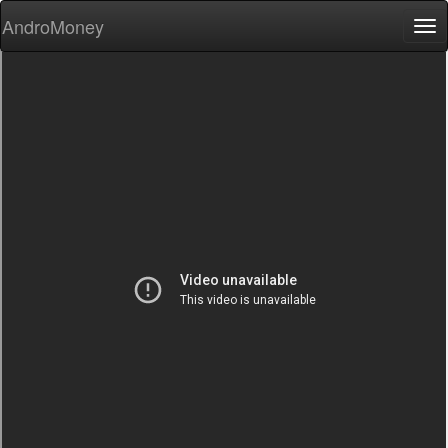
AndroMoney
Tog
nav