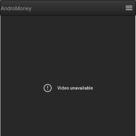
AndroMoney
Tog
nav