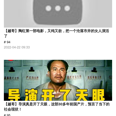
【越哥】陶红第一部电影，又纯又欲，把一个沦落市井的女人演活
了
# 94
2022-04-22 09:33
【越哥】导演真是开了天眼，这部30多年前国产片，预言了当下的
社会现状！
# 95