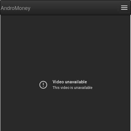
AndroMoney
Tog
nav